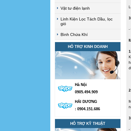
L
Vật tư điện lạnh
3
Linh Kiện Lọc Tách Dầu, lọc
gió
-
Bình Chứa Khí
I
HỖ TRỢ KINH DOANH
1
K
h
đ
Hà Nội
2
0905.494.909
HẢI DƯƠNG
M
n
: 0904.151.686
3
HỖ TRỢ KỸ THUẬT
-