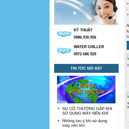
+
-
+
N
KỸ THUẬT
l
c
0986.930.956
WATER CHILLER
0972 686 929
TIN TỨC NỔI BẬT
SỰ CỐ THƯỜNG GẶP KHI
SỬ DỤNG MÁY NÉN KHÍ
Những lưu ý khi sử dụng
máy nén khí