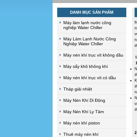
DANH MỤC SẢN PHẨM
Máy làm lạnh nước công
M
nghiệp Water Chiller
n
v
Máy Làm Lạnh Nước Công
n
Nghiệp Water Chiller
đ
Máy nén khí trục vít không dầu
I
Máy sấy khô không khí
N
đ
Máy nén khí trục vít có dầu
K
đ
Tháp giải nhiệt
n
N
Máy Nén Khí Di Động
v
đ
Máy Nén Khí Ly Tâm
Máy nén khí piston
2
Thuê máy nén khí