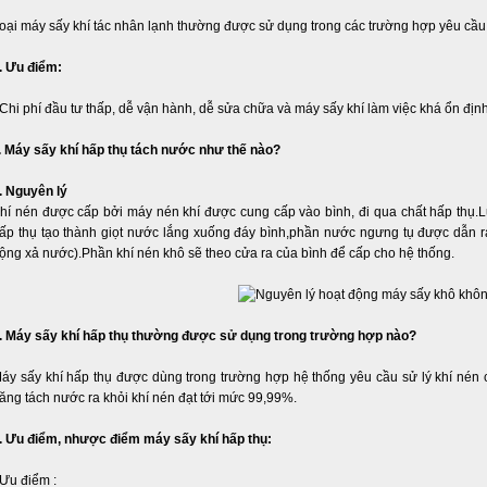
oại máy sấy khí tác nhân lạnh thường được sử dụng trong các trường hợp yêu cầu 
. Ưu điểm:
 Chi phí đầu tư thấp, dễ vận hành, dễ sửa chữa và máy sấy khí làm việc khá ổn địn
I. Máy sấy khí hấp thụ tách nước như thế nào?
. Nguyên lý
hí nén được cấp bởi máy nén khí được cung cấp vào bình, đi qua chất hấp thụ.L
ấp thụ tạo thành giọt nước lắng xuống đáy bình,phần nước ngưng tụ được dẫn r
ộng xả nước).Phần khí nén khô sẽ theo cửa ra của bình để cấp cho hệ thống.
. Máy sấy khí hấp thụ thường được sử dụng trong trường hợp nào?
áy sấy khí hấp thụ được dùng trong trường hợp hệ thống yêu cầu sử lý khí nén 
ăng tách nước ra khỏi khí nén đạt tới mức 99,99%.
. Ưu điểm, nhược điểm máy sấy khí hấp thụ:
 Ưu điểm :