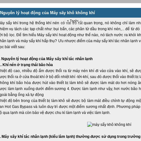
Nguyên lý hoạt động của Máy sấy khô không khí
« Trước
áy sấy khí trong hệ thống khí nén có vai trò rất quan trọng, nó không chỉ làm 
hiệm vụ tách các tạp chất như: bụi bẩn, các phân tử dầu trong khí nén,... để từ đ
ới bộ lọc. Để tìm hiểu Máy sấy khí hoạt động như thế nào, nó tách nước ra khỏi k
hân lạnh và máy sấy khí hấp thụ? Ưu nhược điểm của máy sấy khí tác nhân lạnh và 
ọc bài viết sau:
. Nguyên lý hoạt động của Máy sấy khí tác nhân lạnh
1. Khí nén ở trạng thái bão hòa
hiệt độ cao, nhiều độ ẩm được thổi ra từ máy nén khí đi vào cửa vào khí, sẽ được
ược thổi ra ở cửa thoát khí ở bộ đổi nhiệt khí -tới-khí, sau đó được thổi vào thiết bị 
hông khí bão hòa được hút vào thiết bị làm khô sẽ được làm mát do hơi nóng âm 
ược làm lạnh xuống dưới điểm sương 4. Được làm lạnh như vậy, hơi nước bão h
goài bằng ống xả tự động
hiệt độ bên trong của thiết bị làm khô sẽ được bộ làm mát điều chỉnh tự động một
an Hot Gas Bypass và luôn duy trì được một điểm sương nhất định. Phương pháp
ộ qua lạnh mà còn bảo vệ được chu kì làm lạnh và việc làm lạnh.
. Máy sấy khí tác nhân lạnh (kiểu làm lạnh) thường được sử dụng trong trườn