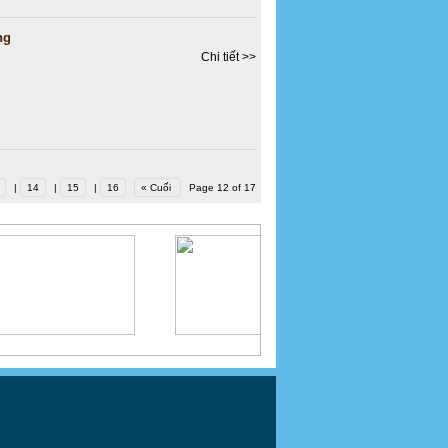
ng
Chi tiết >>
|
14
|
15
|
16
« Cuối
Page 12 of 17