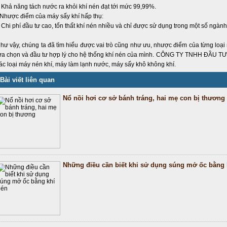
 Khả năng tách nước ra khỏi khí nén đạt tới mức 99,99%.
 Nhược điểm của máy sấy khí hấp thụ:
 Chi phí đầu tư cao, tổn thất khí nén nhiều và chỉ được sử dụng trong một số ngà
hư vậy, chúng ta đã tìm hiểu được vai trò cũng như ưu, nhược điểm của từng loại 
ựa chọn và đầu tư hợp lý cho hệ thống khí nén của mình. CÔNG TY TNHH ĐẦU TƯ
ác loại
máy nén khí
, máy làm lạnh nước,
máy sấy khô không khí
.
Bài viết liên quan
Nổ nồi hơi cơ sở bánh tráng, hai mẹ con bị thương
Những điều cần biết khi sử dụng súng mở ốc bằng 