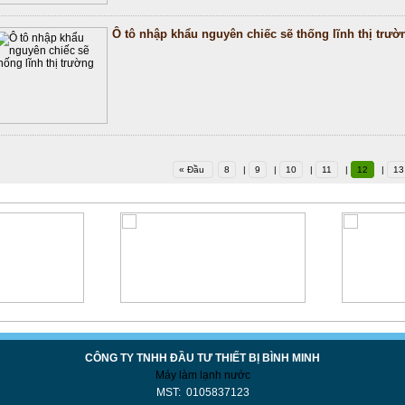
Ô tô nhập khẩu nguyên chiếc sẽ thống lĩnh thị trườ
« Đầu
8
|
9
|
10
|
11
|
12
|
13
CÔNG TY TNHH ĐẦU TƯ THIẾT BỊ BÌNH MINH
Máy làm lạnh nước
MST: 0105837123