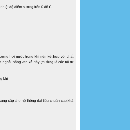
nhiệt độ điểm sương trên 0 độ C.
h
ượng hơi nước trong khí nén kết hợp với chất
a ngoài bằng van xả đáy (thường là các bộ tự
cung cấp cho hệ thống đạt tiêu chuẩn cao,khả