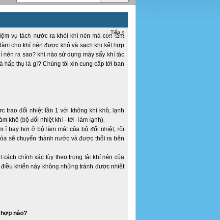
Tiếp »
nhiệm vụ tách nước ra khỏi khí nén mà còn làm
ó làm cho khí nén được khô và sạch khi kết hợp
hí nén ra sao? khi nào sử dụng máy sấy khí tác
hấp thụ là gì? Chúng tôi xin cung cấp tới ban
 trao đổi nhiệt lần 1 với không khí khô, lạnh
làm khô (bộ đổi nhiệt khí –tới- làm lạnh).
ỉ bay hơi ở bộ làm mát của bộ đổi nhiệt, rồi
òa sẽ chuyển thành nước và được thổi ra bên
 cách chính xác tùy theo trọng tải khí nén của
 điều khiển này không những tránh được nhiệt
g hợp nào?