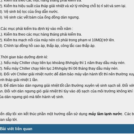
1). Kiểm tra theo các mục hàng tháng phải kiểm tra.
2). Kiểm tra hiệu suất của tháp giải nhiệt và xử lý những chỗ bị rỉ sét và sơn lại.
3). Vệ sinh bộ lọc của ống dẫn nước.
4). Vệ sinh các vết bám của ống đồng dàn ngưng.
.Các mục phải kiểm tra định kỳ vào mỗi năm :
1). Kiểm tra theo các mục hàng tháng phải kiểm tra.
2). Kiểm tra mạch nối của máy nén có phải trong phạm vi 10MΩ[ trở lên.
3). Chỉnh lại đồng hồ cao áp, thấp áp, công tắc cao thấp áp.
.Thời gian bảo dưỡng định kì:
1). Nếu máy Chiller chạy liên tục khoảng 8h/ngày thì 1 năm thay dầu máy nén.
2). Nếu máy Chiller chạy liên tục 24h/ngày thì 06 tháng thay dầu máy nén.
3). Đối với Chiller giải nhiệt nước để đảm bảo máy vận hành tốt thì nên thường xu
inh tháp giải nhiệt 1 lần.
4). Để đảm bảo dàn ngưng giải nhiệt tốt cần thường xuyên vệ sinh sạch sẽ. Đối vớ
ần. Đối với dàn ngưng gió giải nhiệt thì tùy vào độ sạch của môi trường không khí
ủa dàn ngưng gió mà tiến hành vệ sinh.
ến đây tôi xin kết thúc phần một hướng dẫn sử dụng
máy làm lạnh nước
. Các 
ian sắp tới.
Bài viết liên quan