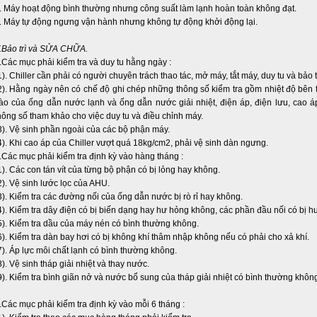
. Máy hoạt động bình thường nhưng công suất làm lạnh hoàn toàn không đạt.
. Máy tự động ngưng vận hành nhưng không tự động khởi động lại.
.Bảo trì và SỬA CHỮA.
.Các mục phải kiểm tra và duy tu hằng ngày :
1). Chiller cần phải có người chuyên trách thao tác, mở máy, tắt máy, duy tu và bảo tr
2). Hằng ngày nên có chế độ ghi chép những thông số kiểm tra gồm nhiệt độ bên t
ào của ống dẫn nước lạnh và ống dẫn nước giải nhiệt, điện áp, điện lưu, cao á
hông số tham khảo cho việc duy tu và điều chỉnh máy.
3). Vệ sinh phần ngoài của các bộ phận máy.
4). Khi cao áp của Chiller vượt quá 18kg/cm2, phải vệ sinh dàn ngưng.
.Các mục phải kiểm tra định kỳ vào hàng tháng :
1). Các con tán vít của từng bộ phận có bị lỏng hay không.
2). Vệ sinh lước lọc của AHU.
3). Kiểm tra các đường nối của ống dẫn nước bị rò rỉ hay không.
4). Kiểm tra dây điện có bị biến dạng hay hư hỏng không, các phần đầu nối có bị h
5). Kiểm tra dầu của máy nén có bình thường không.
6). Kiểm tra dàn bay hơi có bị không khí thâm nhập không nếu có phải cho xả khí.
7). Áp lực môi chất lạnh có bình thường không.
8). Vệ sinh tháp giải nhiệt và thay nước.
9). Kiểm tra bình giãn nở và nước bổ sung của tháp giải nhiệt có bình thường khôn
.Các mục phải kiểm tra định kỳ vào mỗi 6 tháng :