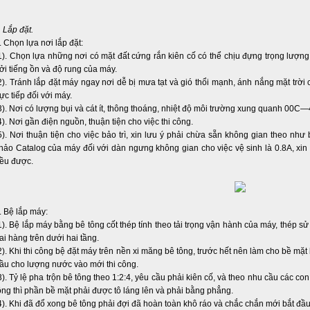
I. Lắp đặt.
. Chọn lựa nơi lắp đặt:
1). Chọn lựa những nơi có mặt đất cứng rắn kiên cố có thể chịu đựng trọng lư
ởi tiếng ồn và độ rung của máy.
2). Tránh lắp đặt máy ngay nơi dễ bị mưa tạt và gió thổi mạnh, ánh nắng mặt trời 
rực tiếp đối với máy.
3). Nơi có lượng bụi và cát ít, thông thoáng, nhiệt độ môi trường xung quanh 0
4). Nơi gần điện nguồn, thuận tiện cho việc thi công.
5). Nơi thuận tiện cho việc bảo trì, xin lưu ý phải chừa sẵn không gian theo như
hảo Catalog của máy đối với dàn ngưng không gian cho việc vệ sinh là 0.8A, xin
ều được.
. Bệ lắp máy:
1). Bệ lắp máy bằng bê tông cốt thép tính theo tải trọng vận hành của máy, thép s
ai hàng trên dưới hai tầng.
2). Khi thi công bệ đặt máy trên nền xi măng bê tông, trước hết nên làm cho bề mặt 
ầu cho lượng nước vào mới thi công.
3). Tỷ lệ pha trộn bê tông theo 1:2:4, yêu cầu phải kiên cố, và theo nhu cầu các co
ông thì phần bề mặt phải được tô láng lên và phải bằng phẳng.
4). Khi đã đổ xong bê tông phải đợi đã hoàn toàn khô ráo và chắc chắn mới bắt đầ