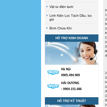
Vật tư điện lạnh
I
1
Linh Kiện Lọc Tách Dầu, lọc
gió
(
b
Bình Chứa Khí
(
t
(
HỖ TRỢ KINH DOANH
(
(
k
đ
Hà Nội
2
0905.494.909
(
h
HẢI DƯƠNG
(
: 0904.151.686
đ
(
t
HỖ TRỢ KỸ THUẬT
(