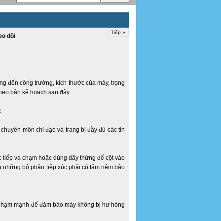
Tiếp »
eo dõi
ng đến công trường, kích thước của máy, trọng
theo bản kế hoạch sau đây:
chuyên môn chỉ đạo và trang bị đầy đủ các tín
.
c tiếp va chạm hoặc dùng dây thừng để cột vào
và những bộ phận tiếp xúc phải có tấm nệm bảo
va chạm mạnh để đảm bảo máy không bị hư hỏng