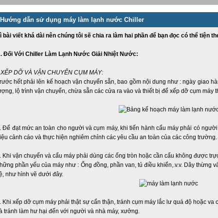
Hướng dẫn sử dụng máy làm lạnh nước Chiller
ì bài viết khá dài nên chúng tôi sẽ chia ra làm hai phần để bạn đọc có thể tiện th
. Đối Với Chiller Làm Lạnh Nước Giải Nhiệt Nước:
. XẾP DỠ VÀ VẬN CHUYỂN CỤM MÁY:
rước hết phải lên kế hoạch vận chuyển sẵn, bao gồm nội dung như : ngày giao hà
ượng, lộ trình vận chuyển, chừa sẵn các cửa ra vào và thiết bị để xếp dỡ cụm máy 
. Để đạt mức an toàn cho người và cụm máy, khi tiến hành cẩu máy phải có người 
iệu cảnh cáo và thực hiện nghiêm chỉnh các yêu cầu an toàn của các công trường
. Khi vận chuyển và cẩu máy phải dùng các ống tròn hoặc cần cẩu không được trự
hững phần yếu của máy như : Ống đồng, phần van, tủ điều khiển,.v.v. Dây thừng 
ệ, như hình vẽ dưới đây.
. Khi xếp dỡ cụm máy phải thật sự cẩn thận, tránh cụm máy lắc lư quá độ hoặc 
à tránh làm hư hại đến với người và nhà máy, xưởng.