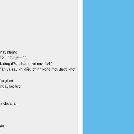
 hay không.
12 – 17 kg/cm2 ).
 không đ?ợc thấp dưới mức 1/4 )
nhân và sau khi điều chỉnh xong mới được khởi
 áp giảm.
 ngay lập tức.
a chữa lại.
máy.