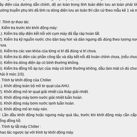
ây điện của đường dẫn chính, độ an toàn trong tính toán điện lưu an toàn phải 
ường truyền phụ khi đã tính ra dòng điện lưu an toàn thì căn cứ theo mẫu kê 1 và
II. Trình tự thao tác.
. Kiểm tra trước khi khởi động máy:
1). Kiểm tra dây điện kết nối với cụm máy đã lắp ráp hoàn tất.
2). Kiểm tra kỹ nguồn nước cho dàn bay hơi và dàn ngưng đã đúng theo lượng n
hưa.
3). Kiểm tra các van khóa của từng vị trí đã đúng vị trí chưa.
4). Kiểm tra tủ điện các phần công tắc và dây kết nối đã hoàn chỉnh chưa, (nếu ch
5). Kiểm tra dòng điện áp có bình thường không.
6). Kiểm tra đồng hồ áp lực của máy có bình thường không, dầu làm mát có đủ chưa
hải ở mức 2/3).
. Trình tự khởi động của Chiller.
1). Khởi động toàn bộ mô tơ quạt của AHU.
2). Khởi động mô tơ quạt giải nhiệt của tháp giải nhiệt.
3). Khởi động máy bơm nước giải nhiệt tuần hoàn.
4). Khởi động máy bơm nước lạnh tuần hoàn.
5). Khởi động mô tơ máy nén.
 Lần đầu khởi động hoặc ngưng máy quá lâu, trước khi khởi động máy cần cấp đ
iếng đồng hồ.
. Trình tự tắt máy Chiller :
hao tác ngược lại với trình tự khởi động máy.