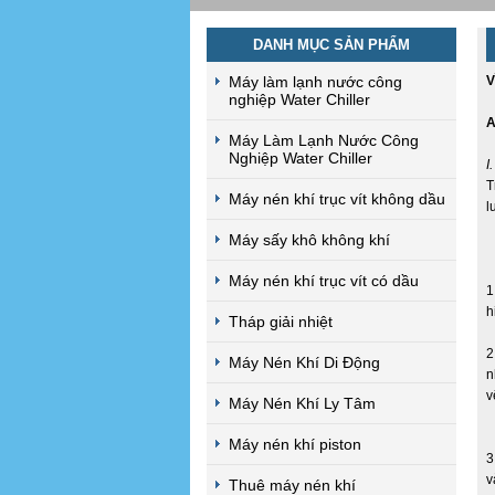
DANH MỤC SẢN PHẨM
Máy làm lạnh nước công
V
nghiệp Water Chiller
A
Máy Làm Lạnh Nước Công
Nghiệp Water Chiller
I
T
Máy nén khí trục vít không dầu
l
Máy sấy khô không khí
Máy nén khí trục vít có dầu
1
h
Tháp giải nhiệt
2
Máy Nén Khí Di Động
n
v
Máy Nén Khí Ly Tâm
Máy nén khí piston
3
v
Thuê máy nén khí