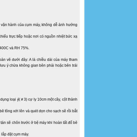
ợng vận hành của cụm máy, không dễ ảnh hưởng
chiếu trực tiếp hoặc nơi có nguồn nhiệt bức xạ
0C—400C và RH 75%.
 bản vẽ dưới đây: A là chiều dài của máy tham
 lưu ý chừa không gian bên phải hoặc bên trái
ử dụng loại ∮(＃3) cự ly 10cm một cây, cột thành
bê tông xới lên và quét dọn cho sạch sẽ rồi bắt
n tán sẽ chôn trước ở bệ máy khi hoàn tất đổ bê
u lắp đặt cụm máy.