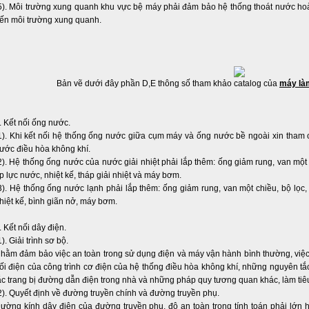
5). Môi trường xung quanh khu vực bệ máy phải đảm bảo hệ thống thoát nước hoàn
ến môi trường xung quanh.
Bản vẽ dưới đây phần D,E thông số tham khảo catalog của
máy là
. Kết nối ống nước.
1). Khi kết nối hệ thống ống nước giữa cụm máy và ống nước bề ngoài xin tham c
ước điều hòa không khí.
2). Hệ thống ống nước của nước giải nhiệt phải lắp thêm: ống giảm rung, van một 
p lực nước, nhiệt kế, tháp giải nhiệt và máy bơm.
3). Hệ thống ống nước lạnh phải lắp thêm: ống giảm rung, van một chiều, bộ lọc
hiệt kế, bình giãn nở, máy bơm.
. Kết nối dây điện.
1). Giải trình sơ bộ.
hằm đảm bảo việc an toàn trong sử dụng điện và máy vận hành bình thường, việc k
ối điện của công trình cơ điện của hệ thống điều hòa không khí, những nguyên tắ
ắc trang bị đường dẫn điện trong nhà và những pháp quy tương quan khác, làm tiê
2). Quyết định về đường truyền chính và đường truyền phụ.
ường kính dây điện của đường truyền phụ, độ an toàn trong tính toán phải lớn