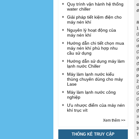
Quy trình vận hành hệ thống
d
water chiller
đ
Giải pháp tiết kiệm điện cho
máy nén khí
I
1
Nguyên lý hoạt động của
(
máy nén khí
(
Hướng dẫn chi tiết chọn mua
c
máy nén khí phù hợp nhu
(
cầu sử dụng
(
Hướng dẫn sử dụng máy làm
(
lạnh nước Chiller
(
Máy làm lạnh nước kiểu
p
thùng chuyên dùng cho máy
2
Lase
(
Máy làm lạnh nước công
(
nghiệp
(
Ưu nhược điểm của máy nén
(
khí trục vít
(
※
Xem thêm >>
t
3
THỐNG KÊ TRUY CẬP
T