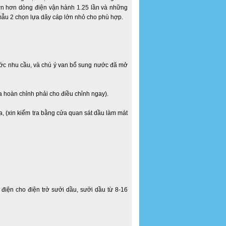
lớn hơn dòng điện vận hành 1.25 lần và những
 mẫu 2 chọn lựa dây cáp lớn nhỏ cho phù hợp.
ước nhu cầu, và chú ý van bổ sung nước đã mở
ưa hoàn chỉnh phải cho điều chỉnh ngay).
, (xin kiểm tra bằng cửa quan sát dầu làm mát
iện cho điện trở sưởi dầu, sưởi dầu từ 8-16