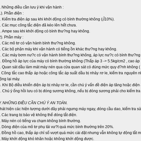
. Những điều cần lưu ý khi vận hành :
1). Phần điện :
. Kiểm tra điện áp sau khi khởi động có bình thường không (¡Ĩ10%).
. Các mục công tắc điện đã kéo lên hết chưa.
. Ampe sau khi khởi động có bình thư?ng hay không.
2). Phần máy :
. Các mô tơ có vận hành bình thư?ng không.
. Các bộ phận máy khi vận hành có tiếng ồn khác thư?ng hay không.
. Các máy bơm nư?c có vận hành bình thư?ng không, áp lực nư?c có bình thư?ng
. Đồng hồ áp lực của máy có bình thường không (Thấp áp 3 -> 5.5kg/cm2 , cao áp 
. Quan sát dầu làm mát máy nén qua cửa quan sát có đúng mức quy đ?nh không (
. Công tắc cao thấp áp hoặc công tắc áp suất dầu bị nhảy rơ le, kiểm tra nguyên 
ộng lại máy.
. Khi Bộ điều khiển điện áp bị nhảy rơ le, cần chú ý vấn đề điện áp tăng hoặc điện
. Chú ý ống hồi lưu có bị đóng sương không, nếu bị đóng sương phải cho kiểm tra
V. NHỮNG ĐIỀU CẦN CHÚ Ý AN TOÀN.
hát hiện các hiện tượng dưới đây phải ngưng máy ngay, đóng cầu dao, kiểm tra sử
. Các trang bị bảo vệ không thể đóng tắt điện.
. Máy nén có tiếng va chạm không bình thường.
. Dòng điện của mô tơ phụ tải vư?t quá mức bình thường trên 20%.
. Đồng hồ cao, thấp áp chỉ số vượt quá mức cài đặt nhưng vẫn không tự động tắt 
. Máy khởi động khó khăn hoặc không khởi động được.