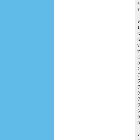
6
7
V
1
(
(
v
t
(
(
2
(
(
(
(
(
(
(
(
(
3