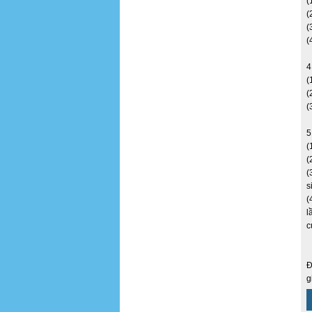
(
(
(
(
4
(
(
(
5
(
(
(
s
(
l
c
Đ
g