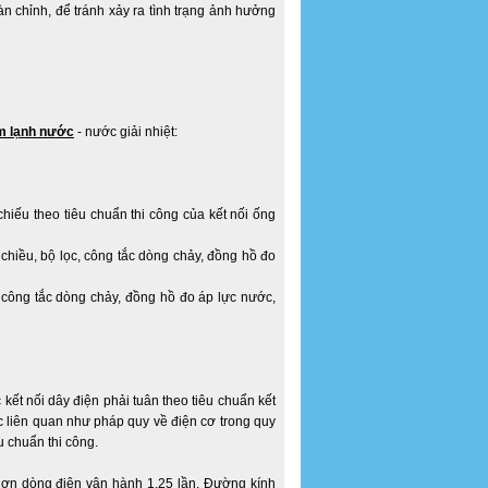
 chỉnh, để tránh xảy ra tình trạng ảnh hưởng
m lạnh nước
- nước giải nhiệt:
hiếu theo tiêu chuẩn thi công của kết nối ống
chiều, bộ lọc, công tắc dòng chảy, đồng hồ đo
, công tắc dòng chảy, đồng hồ đo áp lực nước,
ết nối dây điện phải tuân theo tiêu chuẩn kết
c liên quan như pháp quy về điện cơ trong quy
u chuẩn thi công.
 hơn dòng điện vận hành 1.25 lần. Đường kính