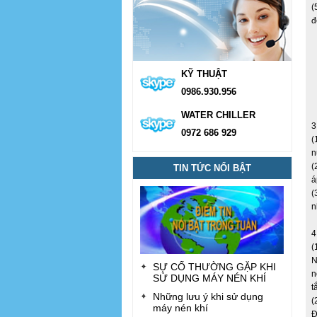
(
đ
KỸ THUẬT
0986.930.956
WATER CHILLER
3
0972 686 929
(
n
(
TIN TỨC NỔI BẬT
á
(
n
4
(
N
SỰ CỐ THƯỜNG GẶP KHI
n
SỬ DỤNG MÁY NÉN KHÍ
t
Những lưu ý khi sử dụng
(
máy nén khí
Đ