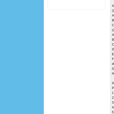
4
(
A
B
C
(
A
B
C
D
E
F
đ
G
H
I
P
1
2
3
4
5