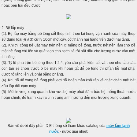
hoặc bên trái đều được.
2. Bệ lắp máy:
(1). Bệ lắp máy bằng bê tông cốt thép tính theo tải trọng vận hành của máy, thép
sử dụng loại ∮(＃3) cự ly 10cm một cây, cột thành hai hàng trên dưới hai tầng.
(2). Khi thi công bệ đặt máy trên nền xi măng bê tông, trước hết nên làm cho bề
mặt bê tông xới lên và quét dọn cho sạch sẽ rồi bắt đầu cho lượng nước vào mới
thi công.
(3). Tỷ lệ pha trộn bê tông theo 1:2:4, yêu cầu phải kiên cố, và theo nhu cầu các
con tán sẽ chôn trước ở bệ máy khi hoàn tất đổ bê tông thì phần bề mặt phải
được tô láng lên và phải bằng phẳng.
(4). Khi đã đổ xong bê tông phải đợi đã hoàn toàn khô ráo và chắc chắn mới bắt
đầu lắp đặt cụm máy.
(5). Môi trường xung quanh khu vực bệ máy phải đảm bảo hệ thống thoát nước
hoàn chỉnh, để tránh xảy ra tình trạng ảnh hưởng đến môi trường xung quanh.
Bản vẽ dưới đây phần D,E thông số tham khảo catalog của
máy làm lạnh
nước
- nước giải nhiệt: