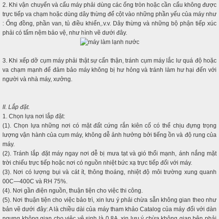
2. Khi vận chuyển và cẩu máy phải dùng các ống tròn hoặc cần cẩu không được
trực tiếp va chạm hoặc dùng dây thừng để cột vào những phần yếu của máy như
: Ống đồng, phần van, tủ điều khiển,.v.v. Dây thừng và những bộ phận tiếp xúc
phải có tấm nệm bảo vệ, như hình vẽ dưới đây.
3. Khi xếp dỡ cụm máy phải thật sự cẩn thận, tránh cụm máy lắc lư quá độ hoặc
va chạm mạnh để đảm bảo máy không bị hư hỏng và tránh làm hư hại đến với
người và nhà máy, xưởng.
II. Lắp đặt.
1. Chọn lựa nơi lắp đặt:
(1). Chọn lựa những nơi có mặt đất cứng rắn kiên cố có thể chịu đựng trọng
lượng vận hành của cụm máy, không dễ ảnh hưởng bởi tiếng ồn và độ rung của
máy.
(2). Tránh lắp đặt máy ngay nơi dễ bị mưa tạt và gió thổi mạnh, ánh nắng mặt
trời chiếu trực tiếp hoặc nơi có nguồn nhiệt bức xạ trực tiếp đối với máy.
(3). Nơi có lượng bụi và cát ít, thông thoáng, nhiệt độ môi trường xung quanh
00C—400C và RH 75%.
(4). Nơi gần điện nguồn, thuận tiện cho việc thi công.
(5). Nơi thuận tiện cho việc bảo trì, xin lưu ý phải chừa sẵn không gian theo như
bản vẽ dưới đây: A là chiều dài của máy tham khảo Catalog của máy đối với dàn
ngưng không gian cho việc vệ sinh là 0.8A, xin lưu ý chừa không gian bên phải