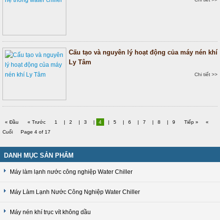
Cấu tạo và nguyên lý hoạt động của máy nén khí
Ly Tâm
Chi tiết >>
« Đầu
« Trước
1
|
2
|
3
|
4
|
5
|
6
|
7
|
8
|
9
Tiếp »
«
Cuối
Page 4 of 17
DANH MỤC SẢN PHẨM
Máy làm lạnh nước công nghiệp Water Chiller
Máy Làm Lạnh Nước Công Nghiệp Water Chiller
Máy nén khí trục vít không dầu