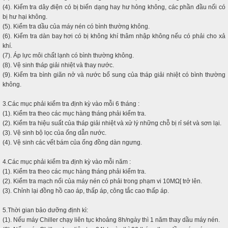
(4). Kiểm tra dây điện có bị biến dạng hay hư hỏng không, các phần đầu nối có
bị hư hại không.
(5). Kiểm tra dầu của máy nén có bình thường không.
(6). Kiểm tra dàn bay hơi có bị không khí thâm nhập không nếu có phải cho xả
khí.
(7). Áp lực môi chất lạnh có bình thường không.
(8). Vệ sinh tháp giải nhiệt và thay nước.
(9). Kiểm tra bình giãn nở và nước bổ sung của tháp giải nhiệt có bình thường
không.
3.Các mục phải kiểm tra định kỳ vào mỗi 6 tháng :
(1). Kiểm tra theo các mục hàng tháng phải kiểm tra.
(2). Kiểm tra hiệu suất của tháp giải nhiệt và xử lý những chỗ bị rỉ sét và sơn lại.
(3). Vệ sinh bộ lọc của ống dẫn nước.
(4). Vệ sinh các vết bám của ống đồng dàn ngưng.
4.Các mục phải kiểm tra định kỳ vào mỗi năm :
(1). Kiểm tra theo các mục hàng tháng phải kiểm tra.
(2). Kiểm tra mạch nối của máy nén có phải trong phạm vi 10MΩ[ trở lên.
(3). Chỉnh lại đồng hồ cao áp, thấp áp, công tắc cao thấp áp.
5.Thời gian bảo dưỡng định kì:
(1). Nếu máy Chiller chạy liên tục khoảng 8h/ngày thì 1 năm thay dầu máy nén.