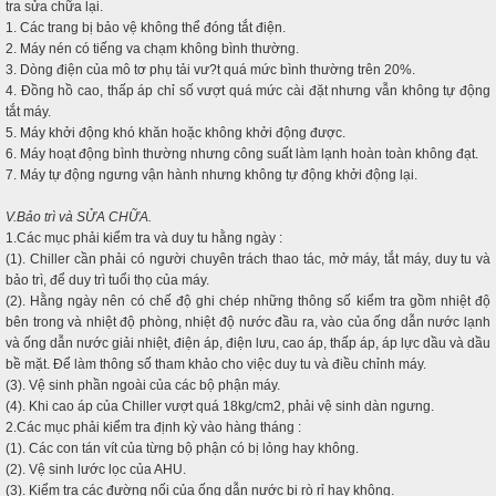
tra sửa chữa lại.
1. Các trang bị bảo vệ không thể đóng tắt điện.
2. Máy nén có tiếng va chạm không bình thường.
3. Dòng điện của mô tơ phụ tải vư?t quá mức bình thường trên 20%.
4. Đồng hồ cao, thấp áp chỉ số vượt quá mức cài đặt nhưng vẫn không tự động
tắt máy.
5. Máy khởi động khó khăn hoặc không khởi động được.
6. Máy hoạt động bình thường nhưng công suất làm lạnh hoàn toàn không đạt.
7. Máy tự động ngưng vận hành nhưng không tự động khởi động lại.
V.Bảo trì và SỬA CHỮA.
1.Các mục phải kiểm tra và duy tu hằng ngày :
(1). Chiller cần phải có người chuyên trách thao tác, mở máy, tắt máy, duy tu và
bảo trì, để duy trì tuổi thọ của máy.
(2). Hằng ngày nên có chế độ ghi chép những thông số kiểm tra gồm nhiệt độ
bên trong và nhiệt độ phòng, nhiệt độ nước đầu ra, vào của ống dẫn nước lạnh
và ống dẫn nước giải nhiệt, điện áp, điện lưu, cao áp, thấp áp, áp lực dầu và dầu
bề mặt. Để làm thông số tham khảo cho việc duy tu và điều chỉnh máy.
(3). Vệ sinh phần ngoài của các bộ phận máy.
(4). Khi cao áp của Chiller vượt quá 18kg/cm2, phải vệ sinh dàn ngưng.
2.Các mục phải kiểm tra định kỳ vào hàng tháng :
(1). Các con tán vít của từng bộ phận có bị lỏng hay không.
(2). Vệ sinh lước lọc của AHU.
(3). Kiểm tra các đường nối của ống dẫn nước bị rò rỉ hay không.