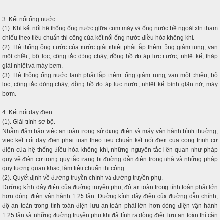
3. Kết nối ống nước.
(1). Khi kết nối hệ thống ống nước giữa cụm máy và ống nước bề ngoài xin tham
chiếu theo tiêu chuẩn thi công của kết nối ống nước điều hòa không khí.
(2). Hệ thống ống nước của nước giải nhiệt phải lắp thêm: ống giảm rung, van
một chiều, bộ lọc, công tắc dòng chảy, đồng hồ đo áp lực nước, nhiệt kế, tháp
giải nhiệt và máy bơm.
(3). Hệ thống ống nước lạnh phải lắp thêm: ống giảm rung, van một chiều, bộ
lọc, công tắc dòng chảy, đồng hồ đo áp lực nước, nhiệt kế, bình giãn nở, máy
bơm.
4. Kết nối dây điện.
(1). Giải trình sơ bộ.
Nhằm đảm bảo việc an toàn trong sử dụng điện và máy vận hành bình thường,
việc kết nối dây điện phải tuân theo tiêu chuẩn kết nối điện của công trình cơ
điện của hệ thống điều hòa không khí, những nguyên tắc liên quan như pháp
quy về điện cơ trong quy tắc trang bị đường dẫn điện trong nhà và những pháp
quy tương quan khác, làm tiêu chuẩn thi công.
(2). Quyết định về đường truyền chính và đường truyền phụ.
Đường kính dây điện của đường truyền phụ, độ an toàn trong tính toán phải lớn
hơn dòng điện vận hành 1.25 lần. Đường kính dây điện của đường dẫn chính,
độ an toàn trong tính toán điện lưu an toàn phải lớn hơn dòng điện vận hành
1.25 lần và những đường truyền phụ khi đã tính ra dòng điện lưu an toàn thì căn