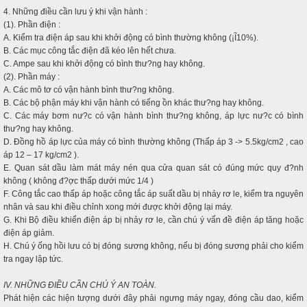
4. Những điều cần lưu ý khi vận hành :
(1). Phần điện :
A. Kiểm tra điện áp sau khi khởi động có bình thường không (¡Ĩ10%).
B. Các mục công tắc điện đã kéo lên hết chưa.
C. Ampe sau khi khởi động có bình thư?ng hay không.
(2). Phần máy :
A. Các mô tơ có vận hành bình thư?ng không.
B. Các bộ phận máy khi vận hành có tiếng ồn khác thư?ng hay không.
C. Các máy bơm nư?c có vận hành bình thư?ng không, áp lực nư?c có bình
thư?ng hay không.
D. Đồng hồ áp lực của máy có bình thường không (Thấp áp 3 -> 5.5kg/cm2 , cao
áp 12 – 17 kg/cm2 ).
E. Quan sát dầu làm mát máy nén qua cửa quan sát có đúng mức quy đ?nh
không ( không đ?ợc thấp dưới mức 1/4 )
F. Công tắc cao thấp áp hoặc công tắc áp suất dầu bị nhảy rơ le, kiểm tra nguyên
nhân và sau khi điều chỉnh xong mới được khởi động lại máy.
G. Khi Bộ điều khiển điện áp bị nhảy rơ le, cần chú ý vấn đề điện áp tăng hoặc
điện áp giảm.
H. Chú ý ống hồi lưu có bị đóng sương không, nếu bị đóng sương phải cho kiểm
tra ngay lập tức.
IV. NHỮNG ĐIỀU CẦN CHÚ Ý AN TOÀN.
Phát hiện các hiện tượng dưới đây phải ngưng máy ngay, đóng cầu dao, kiểm