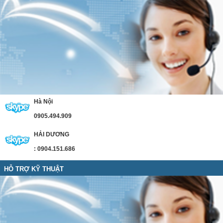
Hà Nội
0905.494.909
HẢI DƯƠNG
: 0904.151.686
HỖ TRỢ KỸ THUẬT