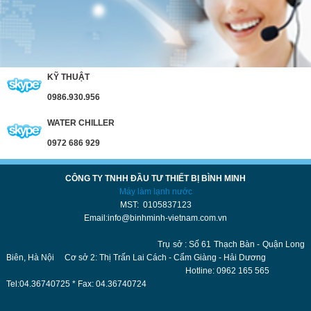
KỸ THUẬT
0986.930.956
WATER CHILLER
0972 686 929
CÔNG TY TNHH ĐẦU TƯ THIẾT BỊ BÌNH MINH
Máy làm lạnh nước
MST: 0105837123
Email:info@binhminh-vietnam.com.vn
Trụ sở : Số 61 Thạch Bàn - Quận Long
Biên, Hà Nội Cơ sở 2: Thị Trấn Lai Cách - Cẩm Giàng - Hải Dương
Hotline: 0962 165 565
Tel:04.36740725 * Fax: 04.36740724