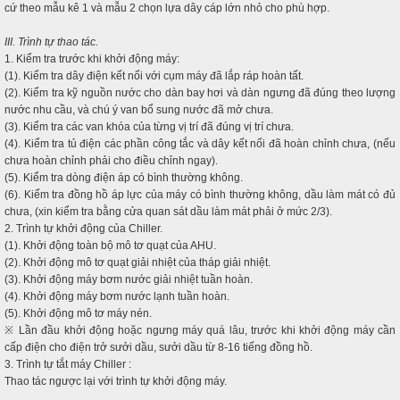
cứ theo mẫu kê 1 và mẫu 2 chọn lựa dây cáp lớn nhỏ cho phù hợp.
III. Trình tự thao tác.
1. Kiểm tra trước khi khởi động máy:
(1). Kiểm tra dây điện kết nối với cụm máy đã lắp ráp hoàn tất.
(2). Kiểm tra kỹ nguồn nước cho dàn bay hơi và dàn ngưng đã đúng theo lượng
nước nhu cầu, và chú ý van bổ sung nước đã mở chưa.
(3). Kiểm tra các van khóa của từng vị trí đã đúng vị trí chưa.
(4). Kiểm tra tủ điện các phần công tắc và dây kết nối đã hoàn chỉnh chưa, (nếu
chưa hoàn chỉnh phải cho điều chỉnh ngay).
(5). Kiểm tra dòng điện áp có bình thường không.
(6). Kiểm tra đồng hồ áp lực của máy có bình thường không, dầu làm mát có đủ
chưa, (xin kiểm tra bằng cửa quan sát dầu làm mát phải ở mức 2/3).
2. Trình tự khởi động của Chiller.
(1). Khởi động toàn bộ mô tơ quạt của AHU.
(2). Khởi động mô tơ quạt giải nhiệt của tháp giải nhiệt.
(3). Khởi động máy bơm nước giải nhiệt tuần hoàn.
(4). Khởi động máy bơm nước lạnh tuần hoàn.
(5). Khởi động mô tơ máy nén.
※ Lần đầu khởi động hoặc ngưng máy quá lâu, trước khi khởi động máy cần
cấp điện cho điện trở sưởi dầu, sưởi dầu từ 8-16 tiếng đồng hồ.
3. Trình tự tắt máy Chiller :
Thao tác ngược lại với trình tự khởi động máy.