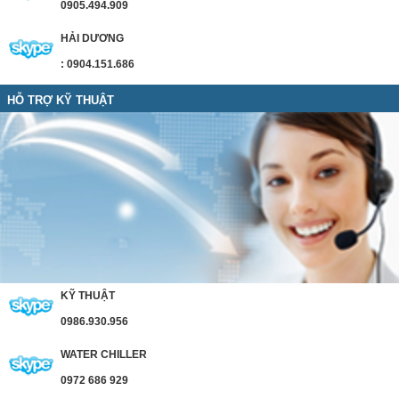
0905.494.909
HẢI DƯƠNG
: 0904.151.686
HỖ TRỢ KỸ THUẬT
KỸ THUẬT
0986.930.956
WATER CHILLER
0972 686 929