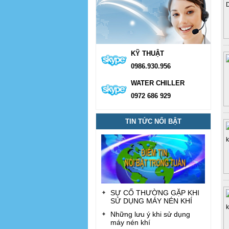
KỸ THUẬT
0986.930.956
WATER CHILLER
0972 686 929
TIN TỨC NỔI BẬT
SỰ CỐ THƯỜNG GẶP KHI
SỬ DỤNG MÁY NÉN KHÍ
Những lưu ý khi sử dụng
máy nén khí