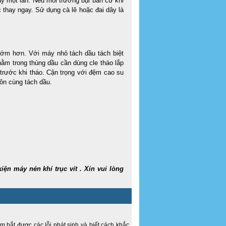
ay một lần. Nếu môi trường bụi bẩn cứ khi
c thay ngay. Sử dụng cà lê hoặc đai dây là
sớm hơn. Với máy nhỏ tách dầu tách biệt
nằm trong thùng dầu cần dùng cle tháo lắp
 trước khi tháo. Cận trọng với đệm cao su
uôn cùng tách dầu.
iện máy nén khí trục vít . Xin vui lòng
m bắt được các lỗi phát sinh và biết cách khắc