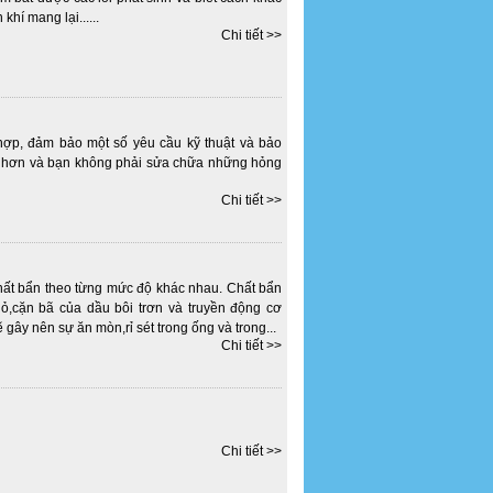
hí mang lại......
Chi tiết >>
hợp, đảm bảo một số yêu cầu kỹ thuật và bảo
u hơn và bạn không phải sửa chữa những hỏng
Chi tiết >>
chất bẩn theo từng mức độ khác nhau. Chất bẩn
ỏ,cặn bã của dầu bôi trơn và truyền động cơ
 gây nên sự ăn mòn,rỉ sét trong ống và trong...
Chi tiết >>
Chi tiết >>