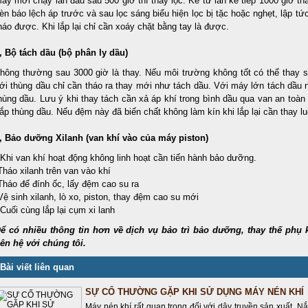
áy mới chạy lần đầu sau 500 giờ thì thay lọc. Kể từ lần kế tiếp 1000 giờ th
èn báo lệch áp trước và sau lọc sáng biểu hiện lọc bị tặc hoặc nghẹt, lập tứ
háo được. Khi lắp lại chỉ cần xoáy chặt bằng tay là được.
, Bộ tách dầu (bộ phân ly dầu)
hông thường sau 3000 giờ là thay. Nếu môi trường không tốt có thể thay 
ới thùng dầu chỉ cần tháo ra thay mới như tách dầu. Với máy lớn tách dầu 
hùng dầu. Lưu ý khi thay tách cần xả áp khí trong bình dầu qua van an toàn
ắp thùng dầu. Nếu đệm này đã biến chất không làm kín khi lắp lại cần thay l
, Bảo dưỡng Xilanh (van khí vào của máy piston)
 Khi van khí hoạt động không linh hoạt cần tiến hành bảo dưỡng.
Tháo xilanh trên van vào khí
Tháo đế đính ốc, lấy đệm cao su ra
Vệ sinh xilanh, lò xo, piston, thay đệm cao su mới
 Cuối cùng lắp lại cụm xi lanh
ể có nhiều thông tin hơn về dịch vụ bảo trì bảo dưỡng, thay thế phụ k
iên hệ với chúng tôi.
Bài viết liên quan
SỰ CỐ THƯỜNG GẶP KHI SỬ DỤNG MÁY NÉN KHÍ
Máy nén khí rất quan trọng đối với dây truyền sản xuất. Nắ