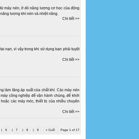
a từ máy nén, ở đó năng lượng cơ học của động
 năng lượng khí nén và nhiệt năng.
Chi tiết >>
i nạn, vì vậy trong khi sử dụng bạn phải tuyệt
Chi tiết >>
ng làm tăng áp suất của chất khí. Các máy nén
g máy công nghiệp để vận hành chúng, để khởi
 hoặc các máy móc, thiết bị của nhiều chuyên
Chi tiết >>
|
6
|
7
|
8
|
9
« Cuối
Page 1 of 17