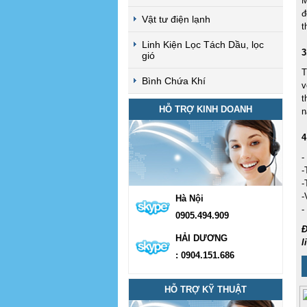
M
đ
Vật tư điện lạnh
t
Linh Kiện Lọc Tách Dầu, lọc
3
gió
T
Bình Chứa Khí
v
t
HỖ TRỢ KINH DOANH
n
4
-
-
-
-
Hà Nội
-
0905.494.909
Đ
HẢI DƯƠNG
l
: 0904.151.686
HỖ TRỢ KỸ THUẬT