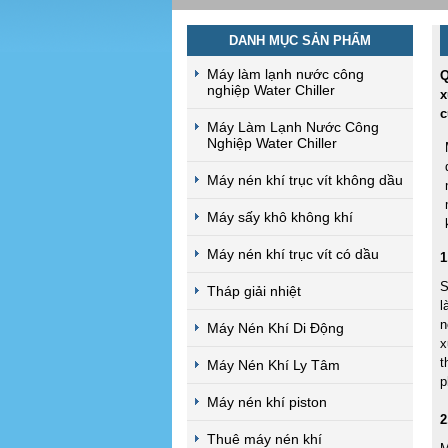
DANH MỤC SẢN PHẨM
Máy làm lạnh nước công
Q
nghiệp Water Chiller
x
c
Máy Làm Lạnh Nước Công
Nghiệp Water Chiller
Máy nén khí trục vít không dầu
Máy sấy khô không khí
Máy nén khí trục vít có dầu
1
S
Tháp giải nhiệt
l
n
Máy Nén Khí Di Động
x
t
Máy Nén Khí Ly Tâm
p
Máy nén khí piston
2
Thuê máy nén khí