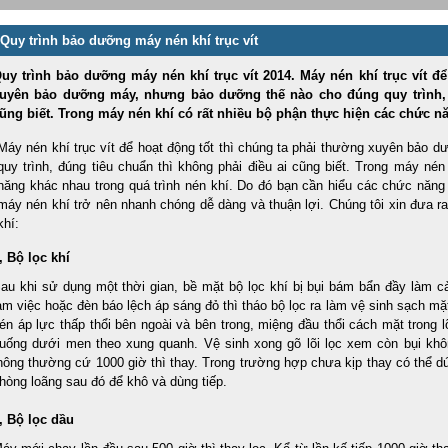
Quy trình bảo dưỡng máy nén khí trục vít
uy trình bảo dưỡng máy nén khí trục vít 2014. Máy nén khí trục vít để
uyên bảo dưỡng máy, nhưng bảo dưỡng thế nào cho đúng quy trình, đ
ũng biết. Trong máy nén khí có rất nhiều bộ phận thực hiện các chức n
Máy nén khí trục vít để hoạt động tốt thì chúng ta phải thường xuyên bảo
quy trình, đúng tiêu chuẩn thì không phải điều ai cũng biết. Trong máy né
năng khác nhau trong quá trình nén khí. Do đó bạn cần hiểu các chức năng
máy nén khí trở nên nhanh chóng dễ dàng và thuận lợi. Chúng tôi xin đưa 
khí:
, Bộ lọc khí
au khi sử dụng một thời gian, bề mặt bộ lọc khí bị bụi bám bẩn đầy làm 
àm việc hoặc đèn báo lệch áp sáng đỏ thì tháo bộ lọc ra làm vệ sinh sạch mặt
én áp lực thấp thổi bên ngoài và bên trong, miệng đầu thổi cách mặt trong l
uống dưới men theo xung quanh. Vệ sinh xong gõ lõi lọc xem còn bụi khôn
hông thường cứ 1000 giờ thì thay. Trong trường hợp chưa kịp thay có thể d
hòng loãng sau đó để khô và dùng tiếp.
, Bộ lọc dầu