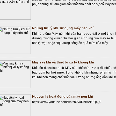
phục chúng sẽ làm giảm tổn thất nhỏ nhất do sự cố Máy nén k
Những lưu ý khi sử dụng máy nén khí
Khi hệ thống Máy nén khí của bạn được đặt ở nơi thích 
dưỡng thường xuyên thì thời gian sử dụng của máy sẽ lâ
hóc lặt vặt, hoặc chịu đựng tiếng ồn quá mức của máy...
Máy sấy khí và thiết bị xử lý không khí
Khí nén được tạo ra từ Máy nén khí chứa đựng rất nhiều 
bao gồm bụi,hơi nước trong không khí,những phân tử nh
khí.Khí nén mang chất bẩn tải đi trong những ống dẫn khí sẽ
Nguyên lý hoạt động của máy nén khí
https://www.youtube.com/watch?v=DnIAAk3Q4_0