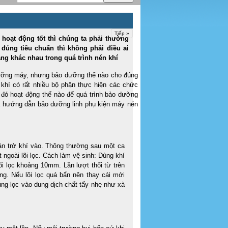
Tiếp »
 hoạt động tốt thì chúng ta phải thường
úng tiêu chuẩn thì không phải điều ai
ăng khác nhau trong quá trình nén khí
 dưỡng máy, nhưng bảo dưỡng thế nào cho đúng
n khí có rất nhiều bộ phận thực hiện các chức
 đó hoạt động thế nào để quá trình bảo dưỡng
ra hướng dẫn bảo dưỡng linh phụ kiện máy nén
cản trở khí vào. Thông thường sau một ca
 ngoài lõi lọc. Cách làm vệ sinh: Dùng khí
õi lọc khoảng 10mm. Lần lượt thổi từ trên
g. Nếu lõi lọc quá bẩn nên thay cái mới
úng lọc vào dung dịch chất tẩy nhẹ như xà