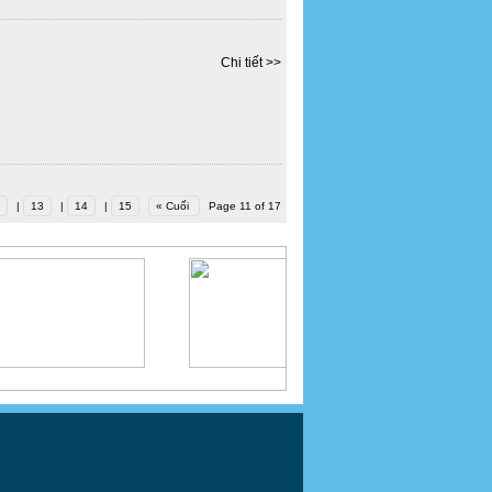
Chi tiết >>
|
13
|
14
|
15
« Cuối
Page 11 of 17