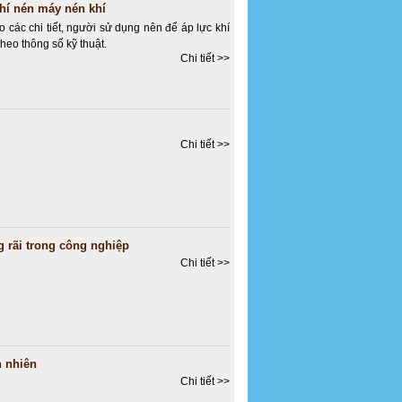
hí nén máy nén khí
 các chi tiết, người sử dụng nên để áp lực khí
theo thông số kỹ thuật.
Chi tiết >>
Chi tiết >>
g rãi trong công nghiệp
Chi tiết >>
n nhiên
Chi tiết >>