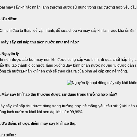
oại máy sấy khí tác nhân lạnh thường được sử dụng trong các trường hợp yêu cầu 
. Ưu điểm:
 Chi phí đầu tư thấp, dễ vận hành, dễ sửa chữa và máy sấy khí làm việc khá ổn địn
I. Máy sấy khí hấp thụ tách nước như thế nào?
. Nguyên lý
hí nén được cấp bởi máy nén khí được cung cấp vào bình, đi qua chất hấp thụ.L
ấp thụ tạo thành giọt nước lắng xuống đáy bình,phần nước ngưng tụ được dẫn r
ộng xả nước).Phần khí nén khô sẽ theo cửa ra của bình để cấp cho hệ thống.
. Máy sấy khí hấp thụ thường được sử dụng trong trường hợp nào?
áy sấy khí hấp thụ được dùng trong trường hợp hệ thống yêu cầu sử lý khí nén 
ăng tách nước ra khỏi khí nén đạt tới mức 99,99%.
. Ưu điểm, nhược điểm máy sấy khí hấp thụ:
 Ưu điểm :