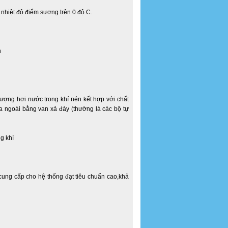
nhiệt độ điểm sương trên 0 độ C.
h
ượng hơi nước trong khí nén kết hợp với chất
a ngoài bằng van xả đáy (thường là các bộ tự
cung cấp cho hệ thống đạt tiêu chuẩn cao,khả