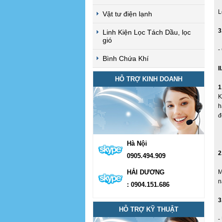
L
Vật tư điện lạnh
3
Linh Kiện Lọc Tách Dầu, lọc
gió
-
Bình Chứa Khí
I
HỖ TRỢ KINH DOANH
1
K
h
đ
Hà Nội
2
0905.494.909
HẢI DƯƠNG
M
n
: 0904.151.686
3
HỖ TRỢ KỸ THUẬT
-