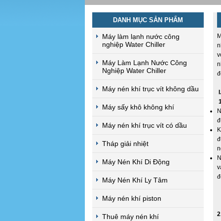
DANH MỤC SẢN PHẨM
Máy làm lạnh nước công
M
nghiệp Water Chiller
n
v
Máy Làm Lạnh Nước Công
n
Nghiệp Water Chiller
đ
Máy nén khí trục vít không dầu
I
Máy sấy khô không khí
N
đ
Máy nén khí trục vít có dầu
K
đ
Tháp giải nhiệt
n
N
Máy Nén Khí Di Động
v
đ
Máy Nén Khí Ly Tâm
Máy nén khí piston
2
Thuê máy nén khí