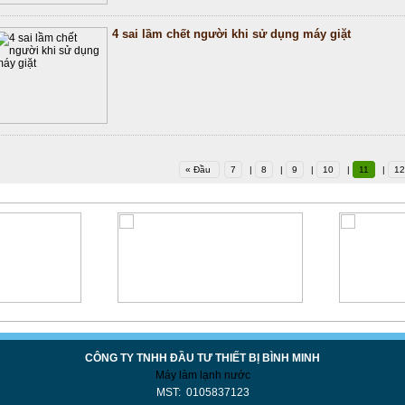
4 sai lầm chết người khi sử dụng máy giặt
« Đầu
7
|
8
|
9
|
10
|
11
|
12
CÔNG TY TNHH ĐẦU TƯ THIẾT BỊ BÌNH MINH
Máy làm lạnh nước
MST: 0105837123