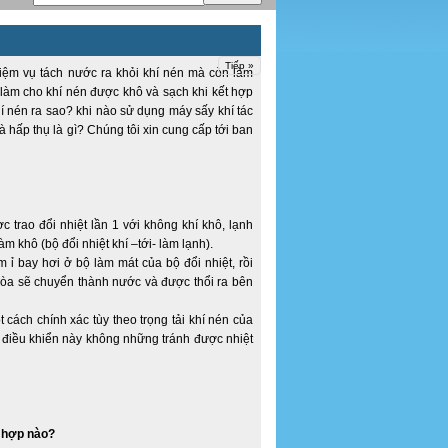
Tiếp »
nhiệm vụ tách nước ra khỏi khí nén mà còn làm
ó làm cho khí nén được khô và sạch khi kết hợp
hí nén ra sao? khi nào sử dụng máy sấy khí tác
hấp thụ là gì? Chúng tôi xin cung cấp tới ban
 trao đổi nhiệt lần 1 với không khí khô, lạnh
làm khô (bộ đổi nhiệt khí –tới- làm lạnh).
ỉ bay hơi ở bộ làm mát của bộ đổi nhiệt, rồi
òa sẽ chuyển thành nước và được thổi ra bên
 cách chính xác tùy theo trọng tải khí nén của
 điều khiển này không những tránh được nhiệt
g hợp nào?