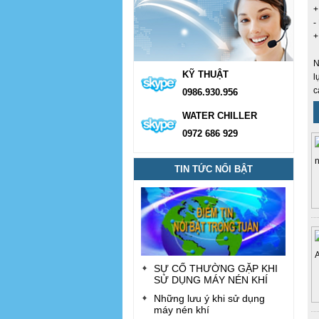
+
-
+
N
KỸ THUẬT
l
c
0986.930.956
WATER CHILLER
0972 686 929
TIN TỨC NỔI BẬT
SỰ CỐ THƯỜNG GẶP KHI
SỬ DỤNG MÁY NÉN KHÍ
Những lưu ý khi sử dụng
máy nén khí