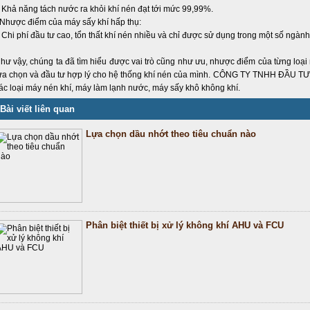
 Khả năng tách nước ra khỏi khí nén đạt tới mức 99,99%.
 Nhược điểm của máy sấy khí hấp thụ:
 Chi phí đầu tư cao, tổn thất khí nén nhiều và chỉ được sử dụng trong một số ngà
hư vậy, chúng ta đã tìm hiểu được vai trò cũng như ưu, nhược điểm của từng loại 
ựa chọn và đầu tư hợp lý cho hệ thống khí nén của mình. CÔNG TY TNHH ĐẦU TƯ
ác loại
máy nén khí
, máy làm lạnh nước,
máy sấy khô không khí
.
Bài viết liên quan
Lựa chọn dầu nhớt theo tiêu chuẩn nào
Phân biệt thiết bị xử lý không khí AHU và FCU