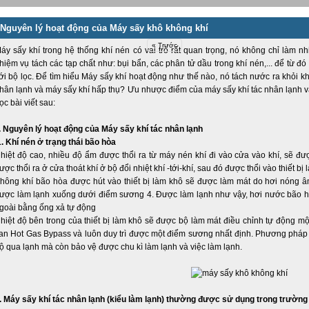
Nguyên lý hoạt động của Máy sấy khô không khí
« Trước
áy sấy khí trong hệ thống khí nén có vai trò rất quan trọng, nó không chỉ làm 
hiệm vụ tách các tạp chất như: bụi bẩn, các phân tử dầu trong khí nén,... để từ đ
ới bộ lọc. Để tìm hiểu Máy sấy khí hoạt động như thế nào, nó tách nước ra khỏi k
hân lạnh và máy sấy khí hấp thụ? Ưu nhược điểm của máy sấy khí tác nhân lạnh và 
ọc bài viết sau:
. Nguyên lý hoạt động của Máy sấy khí tác nhân lạnh
1. Khí nén ở trạng thái bão hòa
hiệt độ cao, nhiều độ ẩm được thổi ra từ máy nén khí đi vào cửa vào khí, sẽ được
ược thổi ra ở cửa thoát khí ở bộ đổi nhiệt khí -tới-khí, sau đó được thổi vào thiết bị 
hông khí bão hòa được hút vào thiết bị làm khô sẽ được làm mát do hơi nóng âm 
ược làm lạnh xuống dưới điểm sương 4. Được làm lạnh như vậy, hơi nước bão h
goài bằng ống xả tự động
hiệt độ bên trong của thiết bị làm khô sẽ được bộ làm mát điều chỉnh tự động một
an Hot Gas Bypass và luôn duy trì được một điểm sương nhất định. Phương pháp
ộ qua lạnh mà còn bảo vệ được chu kì làm lạnh và việc làm lạnh.
. Máy sấy khí tác nhân lạnh (kiểu làm lạnh) thường được sử dụng trong trườn