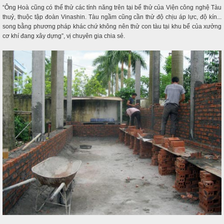
“Ông Hoà cũng có thể thử các tính năng trên tại bể thử của Viện công nghệ Tàu
thuỷ, thuộc tập đoàn Vinashin. Tàu ngầm cũng cần thử độ chịu áp lực, độ kín...
song bằng phương pháp khác chứ không nên thử con tàu tại khu bể của xưởng
cơ khí đang xây dựng”, vị chuyên gia chia sẻ.