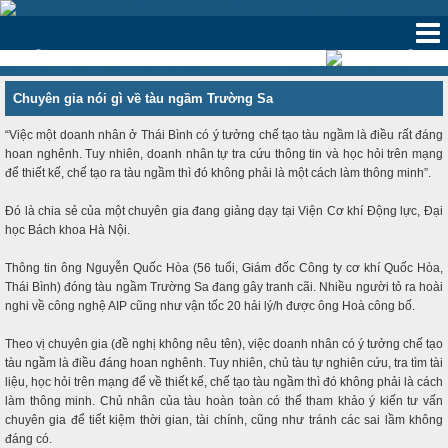
‹
›
Chuyên gia nói gì về tàu ngầm Trường Sa
“Việc một doanh nhân ở Thái Bình có ý tưởng chế tạo tàu ngầm là điều rất đáng
hoan nghênh. Tuy nhiên, doanh nhân tự tra cứu thông tin và học hỏi trên mạng
để thiết kế, chế tạo ra tàu ngầm thì đó không phải là một cách làm thông minh”.
Đó là chia sẻ của một chuyên gia đang giảng dạy tại Viện Cơ khí Động lực, Đại
học Bách khoa Hà Nội.
Thông tin ông Nguyễn Quốc Hòa (56 tuổi, Giám đốc Công ty cơ khí Quốc Hòa,
Thái Bình) đóng tàu ngầm Trường Sa đang gây tranh cãi. Nhiều người tỏ ra hoài
nghi về công nghệ AIP cũng như vận tốc 20 hải lý/h được ông Hoà công bố.
Theo vị chuyên gia (đề nghị không nêu tên), việc doanh nhân có ý tưởng chế tạo
tàu ngầm là điều đáng hoan nghênh. Tuy nhiên, chủ tàu tự nghiên cứu, tra tìm tài
liệu, học hỏi trên mạng để về thiết kế, chế tạo tàu ngầm thì đó không phải là cách
làm thông minh. Chủ nhân của tàu hoàn toàn có thể tham khảo ý kiến tư vấn
chuyên gia để tiết kiệm thời gian, tài chính, cũng như tránh các sai lầm không
đáng có.