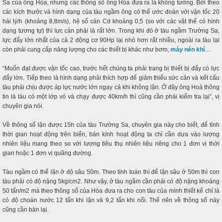
Sa của ông Hòa, nhưng các thông số ông Hòa đưa ra là không tưởng. Bởi theo
các kích thước và hình dạng của tàu ngầm ông có thể ước đoán với vận tốc 20
hải lý/h (khoảng 8,8m/s), hệ số cản Cd khoảng 0,5 (so với các vật thế có hình
dạng tương tự) thì lực cản phải là rất lớn. Trong khi đó ở tàu ngầm Trường Sa,
lực đẩy lớn nhất của cả 2 động cơ 90Hp lại nhỏ hơn rất nhiều, ngoài ra tàu lại
còn phải cung cấp năng lượng cho các thiết bị khác như bơm,
máy nén khí
…
“Muốn đạt được vận tốc cao, trước hết chúng ta phải trang bị thiết bị đẩy có lực
đẩy lớn. Tiếp theo là hình dạng phải thích hợp để giảm thiểu sức cản và kết cấu
tàu phải chịu được áp lực nước lớn ngay cả khi không lặn. Ở đây ông Hoà thông
tin là tàu có một lớp vỏ và chạy được 40km/h thì cũng cần phải kiểm tra lại”, vị
chuyên gia nói.
Về thông số lặn được 15h của tàu Trường Sa, chuyên gia này cho biết, để tính
thời gian hoạt động trên biển, bán kính hoạt động ta chỉ cần dựa vào lượng
nhiên liệu mang theo so với lượng tiêu thụ nhiên liệu riêng cho 1 đơn vị thời
gian hoặc 1 đơn vị quãng đường.
Tàu ngầm có thể lặn ở độ sâu 50m. Theo tính toán thì để lặn sâu ở 50m thì con
tàu phải có độ nặng 5kg/cm2. Như vậy, ở tàu ngầm cần phải có độ nặng khoảng
50 tấn/m2 mà theo thông số của Hòa đưa ra cho con tàu của mình thiết kế chỉ là
có độ choán nước 12 tấn khi lặn và 9,2 tấn khi nổi. Thế nên về thông số này
cũng cần bàn lại.