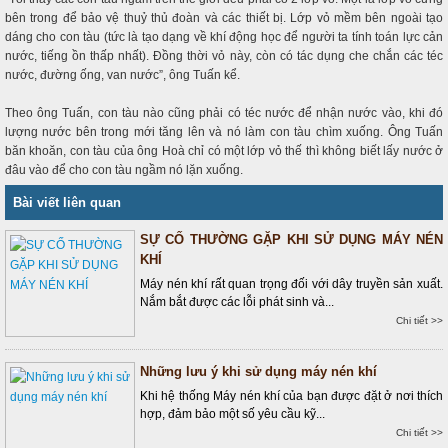
bên trong để bảo vệ thuỷ thủ đoàn và các thiết bị. Lớp vỏ mềm bên ngoài tạo
dáng cho con tàu (tức là tạo dạng về khí động học để người ta tính toán lực cản
nước, tiếng ồn thấp nhất). Đồng thời vỏ này, còn có tác dụng che chắn các téc
nước, đường ống, van nước”, ông Tuấn kể.
Theo ông Tuấn, con tàu nào cũng phải có téc nước để nhận nước vào, khi đó
lượng nước bên trong mới tăng lên và nó làm con tàu chìm xuống. Ông Tuấn
băn khoăn, con tàu của ông Hoà chỉ có một lớp vỏ thế thì không biết lấy nước ở
đâu vào để cho con tàu ngầm nó lặn xuống.
Bài viết liên quan
SỰ CỐ THƯỜNG GẶP KHI SỬ DỤNG MÁY NÉN
KHÍ
Máy nén khí rất quan trọng đối với dây truyền sản xuất.
Nắm bắt được các lỗi phát sinh và...
Chi tiết >>
Những lưu ý khi sử dụng máy nén khí
Khi hệ thống Máy nén khí của bạn được đặt ở nơi thích
hợp, đảm bảo một số yêu cầu kỹ...
Chi tiết >>