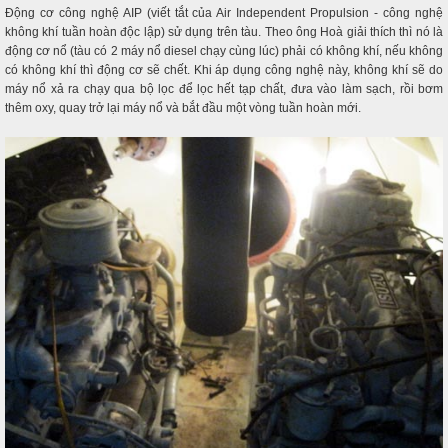
Động cơ công nghệ AIP (viết tắt của Air Independent Propulsion - công nghệ
không khí tuần hoàn độc lập) sử dụng trên tàu. Theo ông Hoà giải thích thì nó là
động cơ nổ (tàu có 2 máy nổ diesel chạy cùng lúc) phải có không khí, nếu không
có không khí thì động cơ sẽ chết. Khi áp dụng công nghệ này, không khí sẽ do
máy nổ xả ra chạy qua bộ lọc để lọc hết tạp chất, đưa vào làm sạch, rồi bơm
thêm oxy, quay trở lại máy nổ và bắt đầu một vòng tuần hoàn mới.