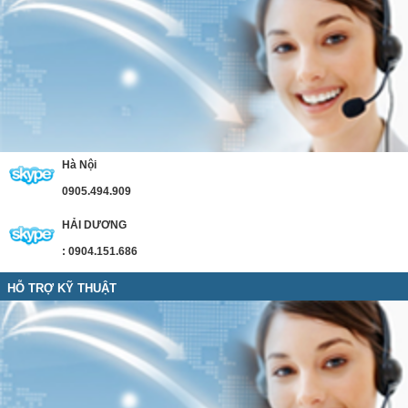
Hà Nội
0905.494.909
HẢI DƯƠNG
: 0904.151.686
HỖ TRỢ KỸ THUẬT