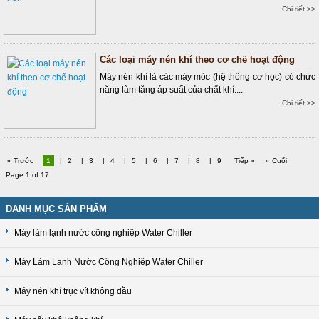
Chi tiết >>
Các loại máy nén khí theo cơ chế hoạt động
Máy nén khí là các máy móc (hệ thống cơ học) có chức
năng làm tăng áp suất của chất khí....
Chi tiết >>
« Trước
1
|
2
|
3
|
4
|
5
|
6
|
7
|
8
|
9
Tiếp »
« Cuối
Page 1 of 17
DANH MỤC SẢN PHẨM
Máy làm lạnh nước công nghiệp Water Chiller
Máy Làm Lạnh Nước Công Nghiệp Water Chiller
Máy nén khí trục vít không dầu