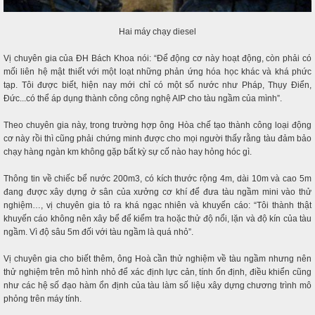
Hai máy chạy diesel
Vị chuyên gia của ĐH Bách Khoa nói: “Để động cơ này hoạt động, còn phải có
mối liên hệ mật thiết với một loạt những phản ứng hóa học khác và khá phức
tạp. Tôi được biết, hiện nay mới chỉ có một số nước như Pháp, Thụy Điển,
Đức...có thể áp dụng thành công công nghệ AIP cho tàu ngầm của mình”.
Theo chuyên gia này, trong trường hợp ông Hòa chế tạo thành công loại động
cơ này rồi thì cũng phải chứng minh được cho mọi người thấy rằng tàu đảm bảo
chạy hàng ngàn km không gặp bất kỳ sự cố nào hay hỏng hóc gì.
Thông tin về chiếc bể nước 200m3, có kích thước rộng 4m, dài 10m và cao 5m
đang được xây dựng ở sân của xưởng cơ khí để đưa tàu ngầm mini vào thử
nghiệm…, vị chuyên gia tỏ ra khá ngạc nhiên và khuyến cáo: “Tôi thành thật
khuyến cáo không nên xây bể để kiểm tra hoặc thử độ nổi, lặn và độ kín của tàu
ngầm. Vì độ sâu 5m đối với tàu ngầm là quá nhỏ”.
Vị chuyên gia cho biết thêm, ông Hoà cần thử nghiệm về tàu ngầm nhưng nên
thử nghiệm trên mô hình nhỏ để xác định lực cản, tính ổn định, điều khiển cũng
như các hệ số đạo hàm ổn định của tàu làm số liệu xây dựng chương trình mô
phỏng trên máy tính.