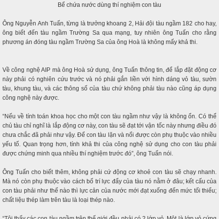
Bể chứa nước dùng thí nghiệm con tàu
Ông Nguyễn Anh Tuấn, từng là trưởng khoang 2, Hải đội tàu ngầm 182 cho hay,
ông biết đến tàu ngầm Trường Sa qua mạng, tuy nhiên ông Tuấn cho rằng
phương án đóng tàu ngầm Trường Sa của ông Hoà là không mấy khả thi.
Về công nghệ AIP mà ông Hoà sử dụng, ông Tuấn thông tin, để lắp đặt động cơ
này phải có nghiên cứu trước và nó phải gắn liền với hình dáng vỏ tàu, sườn
tàu, khung tàu, và các thông số của tàu chứ không phải tàu nào cũng áp dụng
công nghệ này được.
“Nếu về tính toán khoa học cho một con tàu ngầm như vậy là không ổn. Có thể
chủ tàu chỉ nghĩ là lắp động cơ này, con tàu sẽ đạt tới vận tốc này nhưng điều đó
chưa chắc đã phải như vậy. Để con tàu lặn và nổi được còn phụ thuộc vào nhiều
yếu tố. Quan trọng hơn, tính khả thi của công nghệ sử dụng cho con tàu phải
được chứng minh qua nhiều thí nghiệm trước đó”, ông Tuấn nói.
Ông Tuấn cho biết thêm, không phải cứ động cơ khoẻ con tàu sẽ chạy nhanh.
Mà nó còn phụ thuộc vào cách bố trí lực đẩy của tàu nó nằm ở đâu; kết cấu của
con tàu phải như thế nào thì lực cản của nước mới đạt xuống đến mức tối thiểu;
chất liệu thép làm trên tàu là loại thép nào.
“Tôi thấy các con tàu ngầm trên thế giới đều phải có 2 lớp vỏ. Một là lớp vỏ cứng