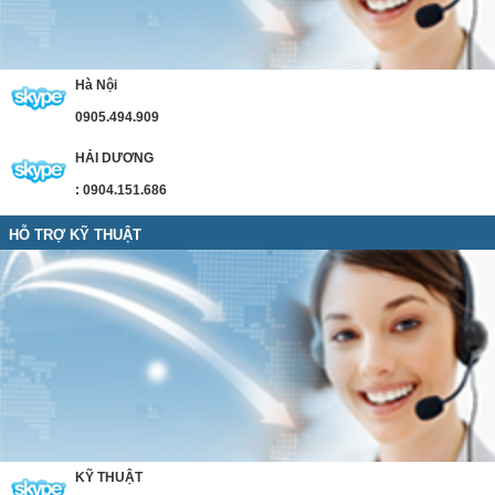
Hà Nội
0905.494.909
HẢI DƯƠNG
: 0904.151.686
HỖ TRỢ KỸ THUẬT
KỸ THUẬT